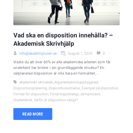
Vad ska en disposition innehålla? –
Akademisk Skrivhjälp
info@akademijouren.se
August 1, 2025
0
Visste du att över 60% av alla akademiska arbeten som får
underkänt har brister i sin grundläggande struktur? En
välplanerad disposition är inte bara en formalitet...
akademiskt skrivande
,
Argumentationsuppbyggnad
,
Dispositionsplanering
,
Dispositionsstruktur
,
Exempel på disposition
,
Format för disposition
,
Forskningsstrategi
,
skrivprocess
,
Studieteknik
,
Varför är disposition viktigt?
READ MORE