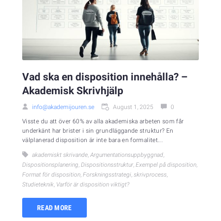
Vad ska en disposition innehålla? –
Akademisk Skrivhjälp
info@akademijouren.se
August 1, 2025
0
Visste du att över 60% av alla akademiska arbeten som får
underkänt har brister i sin grundläggande struktur? En
välplanerad disposition är inte bara en formalitet...
akademiskt skrivande
,
Argumentationsuppbyggnad
,
Dispositionsplanering
,
Dispositionsstruktur
,
Exempel på disposition
,
Format för disposition
,
Forskningsstrategi
,
skrivprocess
,
Studieteknik
,
Varför är disposition viktigt?
READ MORE