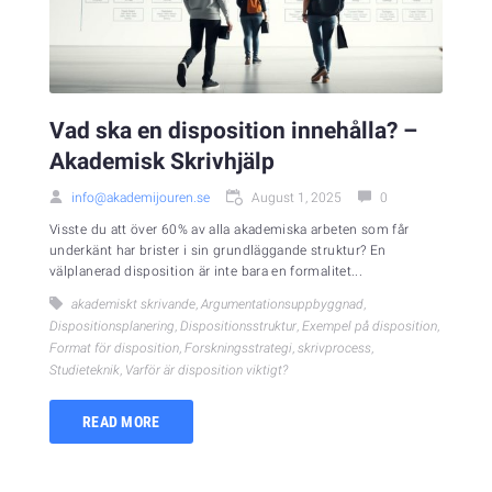
Vad ska en disposition innehålla? –
Akademisk Skrivhjälp
info@akademijouren.se
August 1, 2025
0
Visste du att över 60% av alla akademiska arbeten som får
underkänt har brister i sin grundläggande struktur? En
välplanerad disposition är inte bara en formalitet...
akademiskt skrivande
,
Argumentationsuppbyggnad
,
Dispositionsplanering
,
Dispositionsstruktur
,
Exempel på disposition
,
Format för disposition
,
Forskningsstrategi
,
skrivprocess
,
Studieteknik
,
Varför är disposition viktigt?
READ MORE