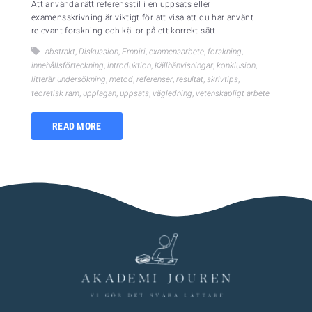
Att använda rätt referensstil i en uppsats eller
examensskrivning är viktigt för att visa att du har använt
relevant forskning och källor på ett korrekt sätt....
abstrakt
,
Diskussion
,
Empiri
,
examensarbete
,
forskning
,
innehållsförteckning
,
introduktion
,
Källhänvisningar
,
konklusion
,
litterär undersökning
,
metod
,
referenser
,
resultat
,
skrivtips
,
teoretisk ram
,
upplagan
,
uppsats
,
vägledning
,
vetenskapligt arbete
READ MORE