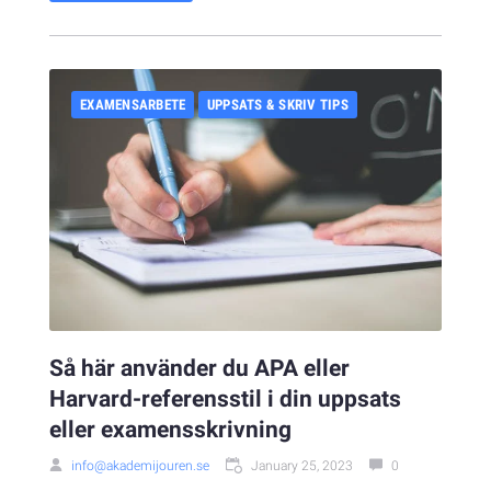
EXAMENSARBETE
UPPSATS & SKRIV TIPS
Så här använder du APA eller
Harvard-referensstil i din uppsats
eller examensskrivning
info@akademijouren.se
January 25, 2023
0