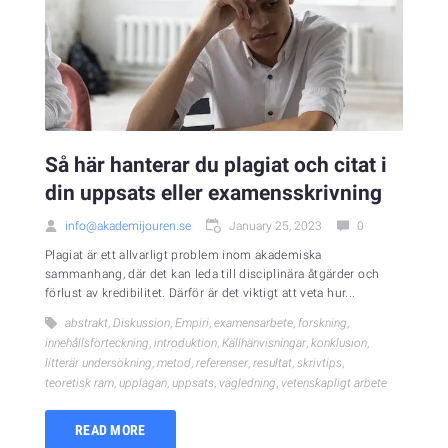
Så här hanterar du plagiat och citat i
din uppsats eller examensskrivning
info@akademijouren.se
January 25, 2023
0
Plagiat är ett allvarligt problem inom akademiska
sammanhang, där det kan leda till disciplinära åtgärder och
förlust av kredibilitet. Därför är det viktigt att veta hur...
abstrakt
,
Diskussion
,
Empiri
,
examensarbete
,
forskning
,
innehållsförteckning
,
introduktion
,
Källhänvisningar
,
konklusion
,
litterär undersökning
,
metod
,
referenser
,
resultat
,
skrivtips
,
teoretisk ram
,
upplagan
,
uppsats
,
vägledning
,
vetenskapligt arbete
READ MORE