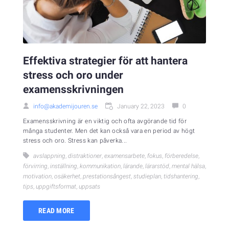
Effektiva strategier för att hantera
stress och oro under
examensskrivningen
info@akademijouren.se
January 22, 2023
0
Examensskrivning är en viktig och ofta avgörande tid för
många studenter. Men det kan också vara en period av högt
stress och oro. Stress kan påverka...
avslappning
,
distraktioner
,
examensarbete
,
fokus
,
förberedelse
,
förvirring
,
inställning
,
kommunikation
,
lärande
,
lärarstöd
,
mental hälsa
,
motivation
,
osäkerhet
,
prestationsångest
,
studieplan
,
tidshantering
,
tips
,
uppgiftsformat
,
uppsats
READ MORE