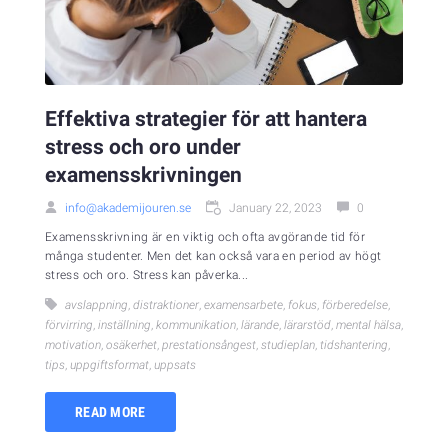
Effektiva strategier för att hantera
stress och oro under
examensskrivningen
info@akademijouren.se
January 22, 2023
0
Examensskrivning är en viktig och ofta avgörande tid för
många studenter. Men det kan också vara en period av högt
stress och oro. Stress kan påverka...
avslappning
,
distraktioner
,
examensarbete
,
fokus
,
förberedelse
,
förvirring
,
inställning
,
kommunikation
,
lärande
,
lärarstöd
,
mental hälsa
,
motivation
,
osäkerhet
,
prestationsångest
,
studieplan
,
tidshantering
,
tips
,
uppgiftsformat
,
uppsats
READ MORE