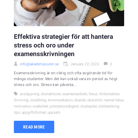
Effektiva strategier för att hantera
stress och oro under
examensskrivningen
info@akademijouren.se
January 22, 2023
0
Examensskrivning är en viktig och ofta avgörande tid för
många studenter. Men det kan också vara en period av högt
stress och oro. Stress kan påverka...
avslappning
,
distraktioner
,
examensarbete
,
fokus
,
förberedelse
,
förvirring
,
inställning
,
kommunikation
,
lärande
,
lärarstöd
,
mental hälsa
,
motivation
,
osäkerhet
,
prestationsångest
,
studieplan
,
tidshantering
,
tips
,
uppgiftsformat
,
uppsats
READ MORE