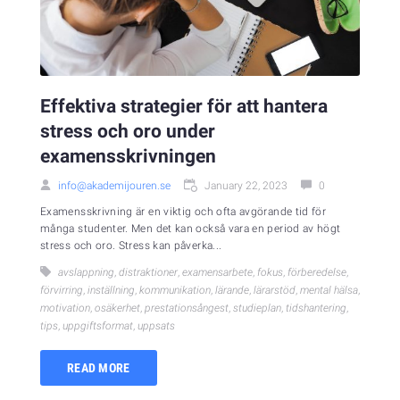
Effektiva strategier för att hantera
stress och oro under
examensskrivningen
info@akademijouren.se
January 22, 2023
0
Examensskrivning är en viktig och ofta avgörande tid för
många studenter. Men det kan också vara en period av högt
stress och oro. Stress kan påverka...
avslappning
,
distraktioner
,
examensarbete
,
fokus
,
förberedelse
,
förvirring
,
inställning
,
kommunikation
,
lärande
,
lärarstöd
,
mental hälsa
,
motivation
,
osäkerhet
,
prestationsångest
,
studieplan
,
tidshantering
,
tips
,
uppgiftsformat
,
uppsats
READ MORE